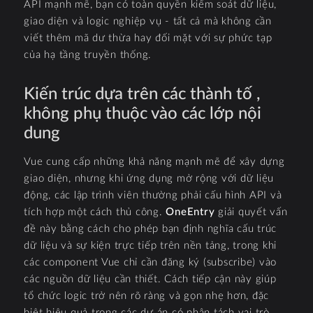
API mạnh mẽ, bạn có toàn quyền kiểm soát dữ liệu,
giao diện và logic nghiệp vụ - tất cả mà không cần
viết thêm mã dư thừa hay đối mặt với sự phức tạp
của hạ tầng truyền thống.
Kiến trúc dựa trên các thành tố ,
không phụ thuộc vào các lớp nội
dung
Vue cung cấp những khả năng mạnh mẽ để xây dựng
giao diện, nhưng khi ứng dụng mở rộng với dữ liệu
động, các lập trình viên thường phải cấu hình API và
tích hợp một cách thủ công.
OneEntry
giải quyết vấn
đề này bằng cách cho phép bạn định nghĩa cấu trúc
dữ liệu và sự kiện trực tiếp trên nền tảng, trong khi
các component Vue chỉ cần đăng ký (subscribe) vào
các nguồn dữ liệu cần thiết. Cách tiếp cận này giúp
tổ chức logic trở nên rõ ràng và gọn nhẹ hơn, đặc
biệt hiệu quả trong các dự án có phân tách vai trò