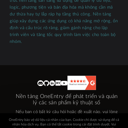
trúc nền tảng sẵn sàng sử dụng để quản lý dữ liệu,
logic, phương tiện và bản địa hóa mà không cần mã
dư thừa hay tự lắp ráp hạ tầng thủ công. Nền tảng
giúp xây dựng các ứng dụng có khả năng mở rộng, ổn
định và cấu trúc rõ ràng, giảm gánh nặng cho lập
trình viên và tăng tốc quy trình làm việc cho toàn bộ
nhóm.
Nền tảng OneEntry để phát triển và quản
lý các sản phẩm kỹ thuật số
Nếu bạn có bất kỳ câu hỏi hoặc đề xuất nào, vui lòng
liên hệ với chúng tôi qua email tại:
OneEntry bảo vệ dữ liệu cá nhân của bạn. Cookie chỉ được sử dụng để cá
questions@oneentry.cloud
nhân hóa dịch vụ. Bạn có thể tắt cookie trong cài đặt trình duyệt. Vui