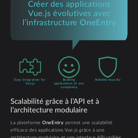
Créer des applications
Vue.js évolutives avec
l’infrastructure
OneEntry
Easy integration for
Building
Reliable security
Vue.js
applications of any
complexity
Scalabilité grâce à l’API et à
l’architecture modulaire
La plateforme
OneEntry
permet une scalabilité
efficace des applications Vue.js grâce à une
architecture modulaire et une interface API unifiée.